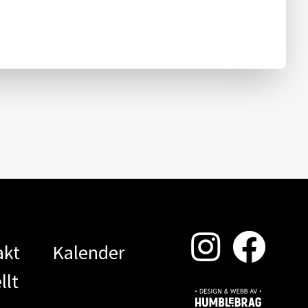
akt
Kalender
llt