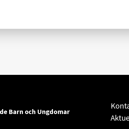
Kont
ade Barn och Ungdomar
Aktue