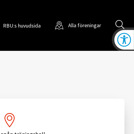
Sö
Alla föreningar
RBU:s huvudsida
ill
Öppna t