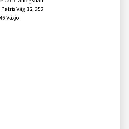
epån träningshall
 Petris Väg 36, 352
46 Växjö