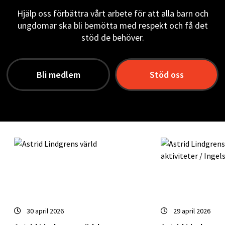
Hjälp oss förbättra vårt arbete för att alla barn och
ungdomar ska bli bemötta med respekt och få det
stöd de behöver.
Bli medlem
Stöd oss
Publicerades
Publicerades
30 april 2026
29 april 2026